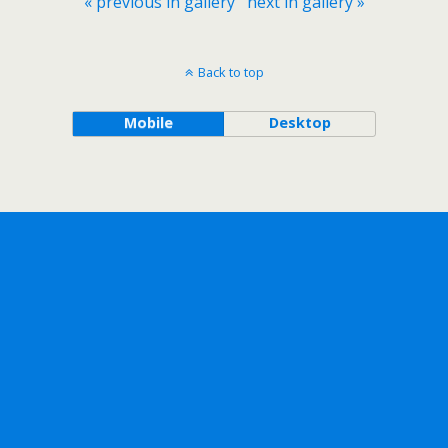
« previous in gallery
next in gallery »
Back to top
Mobile
Desktop