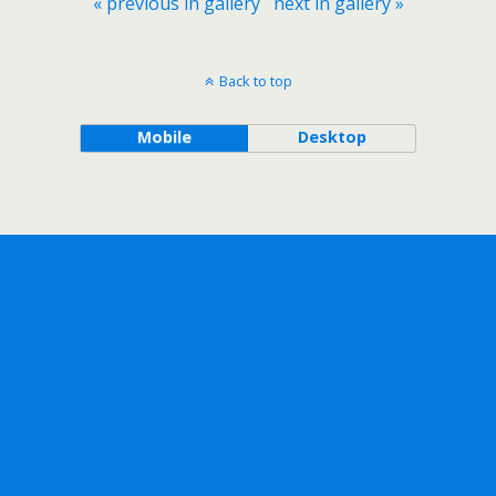
« previous in gallery
next in gallery »
Back to top
Mobile
Desktop